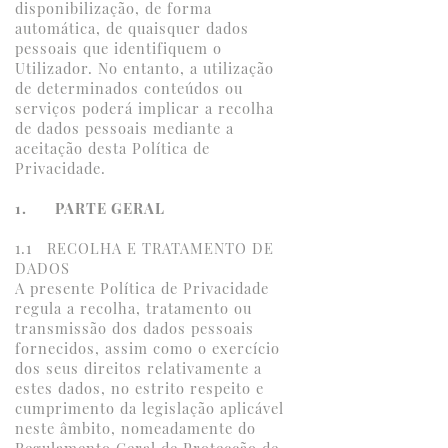
disponibilização, de forma
Contactos
automática, de quaisquer dados
pessoais que identifiquem o
Política de Privacidade
Utilizador. No entanto, a utilização
de determinados conteúdos ou
(
pt
/
en
)
serviços poderá implicar a recolha
de dados pessoais mediante a
aceitação desta Política de
Privacidade.
1. PARTE GERAL
1.1 RECOLHA E TRATAMENTO DE
DADOS
A presente Política de Privacidade
regula a recolha, tratamento ou
transmissão dos dados pessoais
fornecidos, assim como o exercício
dos seus direitos relativamente a
estes dados, no estrito respeito e
cumprimento da legislação aplicável
neste âmbito, nomeadamente do