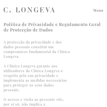
Menu
Sobre Nós
Política de Privacidade e Regulamento Geral
de Protecção de Dados
Marcações
A protecção da privacidade e dos
Corpo Clínico
dados pessoais constitui um
compromisso fundamental da Clínica
Exames e Tratamentos
Longeva.
Informação Clínica
A Clínica Longeva garante aos
utilizadores da Clínica Longeva o
Parcerias & Certificação de
respeito pela sua privacidade e
Qualidade
implementa as medidas necessárias
para proteger os seus dados
Acordos & Convenções
pessoais.
Notícias
O acesso e visita ao presente site,
por si só, não implica a