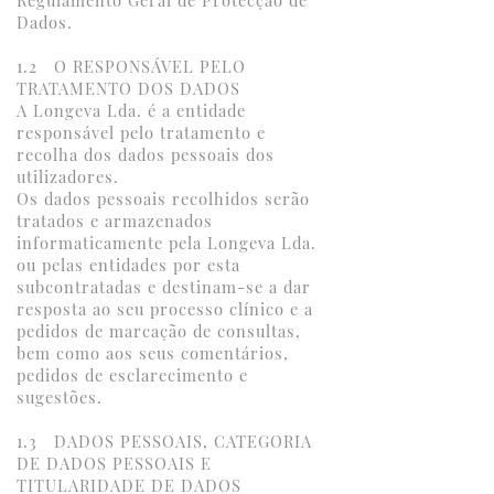
Regulamento Geral de Protecção de
Dados.
1.2 O RESPONSÁVEL PELO
TRATAMENTO DOS DADOS
A Longeva Lda. é a entidade
responsável pelo tratamento e
recolha dos dados pessoais dos
utilizadores.
Os dados pessoais recolhidos serão
tratados e armazenados
informaticamente pela Longeva Lda.
ou pelas entidades por esta
subcontratadas e destinam-se a dar
resposta ao seu processo clínico e a
pedidos de marcação de consultas,
bem como aos seus comentários,
pedidos de esclarecimento e
sugestões.
1.3 DADOS PESSOAIS, CATEGORIA
DE DADOS PESSOAIS E
TITULARIDADE DE DADOS