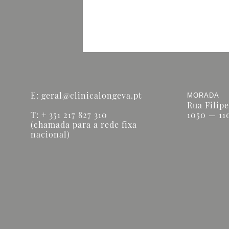
Acordos & Convenções
Notícias
Contactos
Política de Privacidade
E:
geral@clinicalongeva.pt
MORADA
Rua Filipe
T: + 351 217 827 310
1050 — 11
(chamada para a rede fixa
nacional)