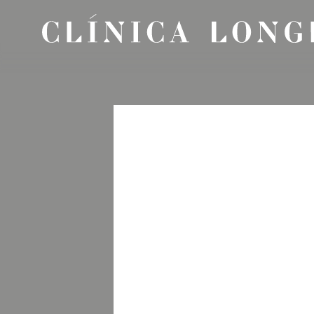
Sobre Nós
Marcações
Corpo Clínico
Exames e Tratamentos
Informação Clínica
Parcerias & Certificação d