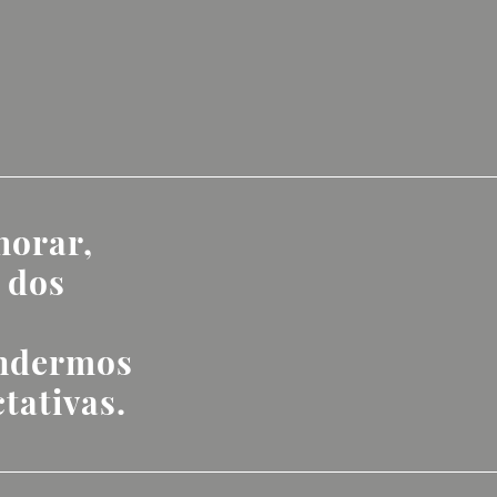
horar,
 dos
ondermos
tativas.